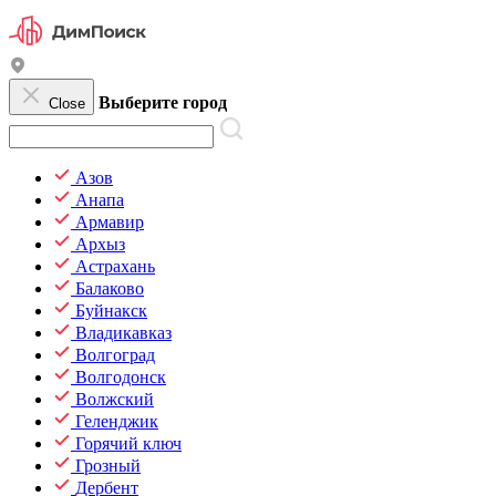
Выберите город
Close
Азов
Анапа
Армавир
Архыз
Астрахань
Балаково
Буйнакск
Владикавказ
Волгоград
Волгодонск
Волжский
Геленджик
Горячий ключ
Грозный
Дербент