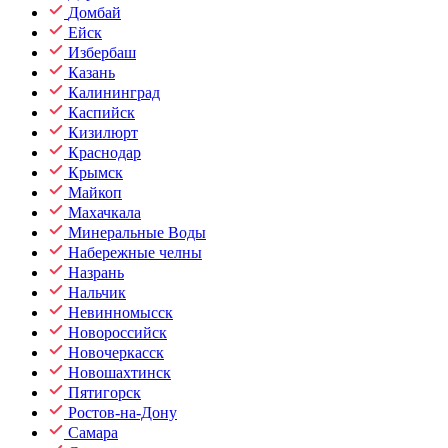
Домбай
Ейск
Избербаш
Казань
Калининград
Каспийск
Кизилюрт
Краснодар
Крымск
Майкоп
Махачкала
Минеральные Воды
Набережные челны
Назрань
Нальчик
Невинномысск
Новороссийск
Новочеркасск
Новошахтинск
Пятигорск
Ростов-на-Дону
Самара