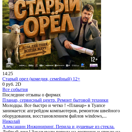
14:25
Старый орел (комедия, семейный) 12+
0 руб.
2D
Все события
Последние отзывы о фирмах
Планар, сервисный центр. Ремонт бытовой техники
Молодцы. Все быстро и четко ! «Планар» в Туапсе
занимается: апгрейдом компьютеров, ремонтом швейного
оборудования, восстановлением файлов windows,...
Николай
Алексашин Инжиниринг. Перила и душевые из стекла.
Добрый день! Заказывали перила на лестницу и стекло на